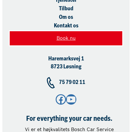
Tjenester
Tilbud
Om os
Kontakt os
Book nu
Haremarksvej 1
8723 Løsning
75 79 02 11
Facebook
YouTube
For everything your car needs.
Vi er et højkvalitets Bosch Car Service