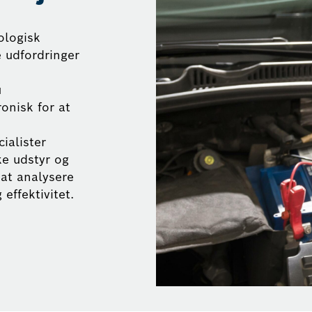
ologisk
e udfordringer
u
onisk for at
ialister
ke udstyr og
 at analysere
effektivitet.