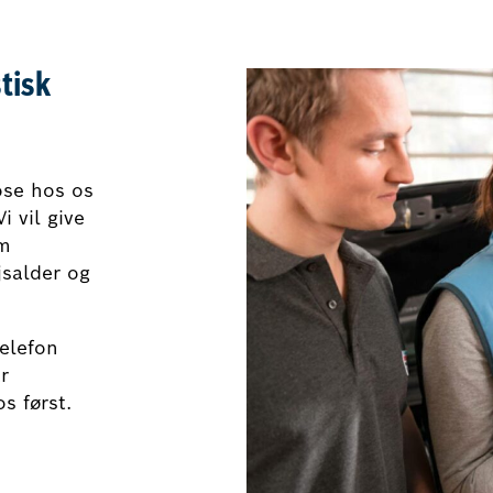
tisk
ose hos os
i vil give
om
jsalder og
telefon
r
s først.