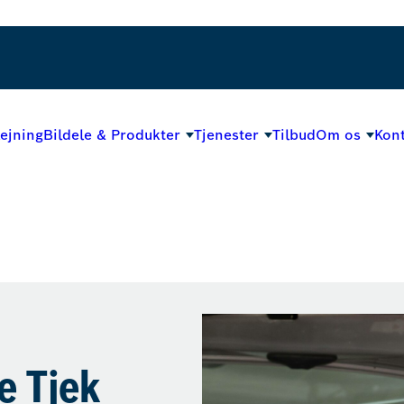
lejning
Bildele & Produkter
Tjenester
Tilbud
Om os
Kont
e Tjek