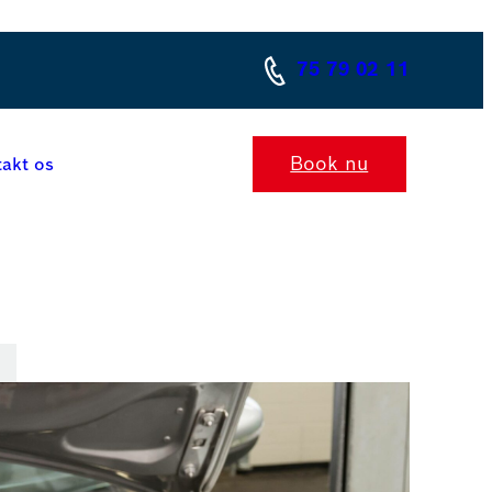
75 79 02 11
Book nu
akt os