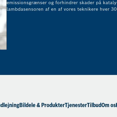
emissionsgrænser og forhindrer skader på katalys
lambdasensoren af en af vores teknikere hver 3
udlejning
Bildele & Produkter
Tjenester
Tilbud
Om os