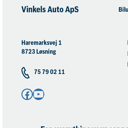
Vinkels Auto ApS
Bil
Haremarksvej 1
8723 Løsning
75 79 02 11
Facebook
YouTube