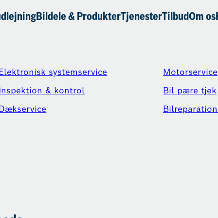
udlejning
Bildele & Produkter
Tjenester
Tilbud
Om os
Elektronisk systemservice
Motorservice
Inspektion & kontrol
Bil pære tjek
Dækservice
Bilreparation