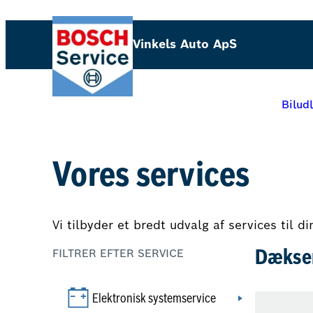
Spring
til
Vinkels Auto ApS
indhold
Bilud
Vores services
Vi tilbyder et bredt udvalg af services til d
FILTRER EFTER SERVICE
Dækse
Elektronisk systemservice