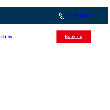
75 79 02 11
Book nu
akt os