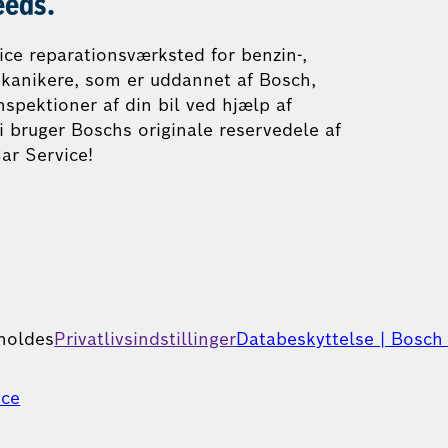
eeds.
vice reparationsværksted for benzin-,
mekanikere, som er uddannet af Bosch,
nspektioner af din bil ved hjælp af
i bruger Boschs originale reservedele af
ar Service!
eholdes
Privatlivsindstillinger
Databeskyttelse | Bosch
ice