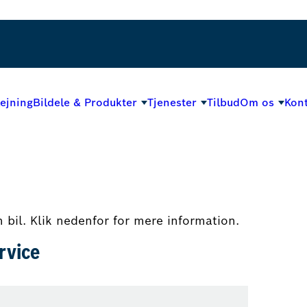
lejning
Bildele & Produkter
Tjenester
Tilbud
Om os
Kont
in bil. Klik nedenfor for mere information.
rvice