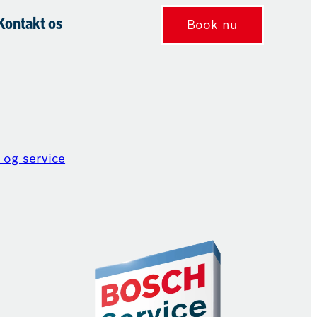
Kontakt os
Book nu
 og service